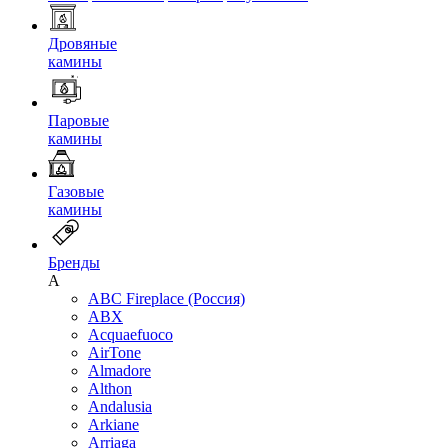
Дровяные
камины
Паровые
камины
Газовые
камины
Бренды
A
ABC Fireplace (Россия)
ABX
Acquaefuoco
AirTone
Almadore
Althon
Andalusia
Arkiane
Arriaga