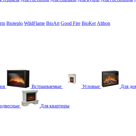
erm
Bioteplo
WildFlame
BioArt
Good Fire
BioKer
Althon
гня
Встраиваемые
Угловые
Для до
одвесные
Для квартиры