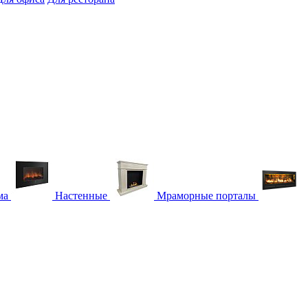
ма
Настенные
Мраморные порталы