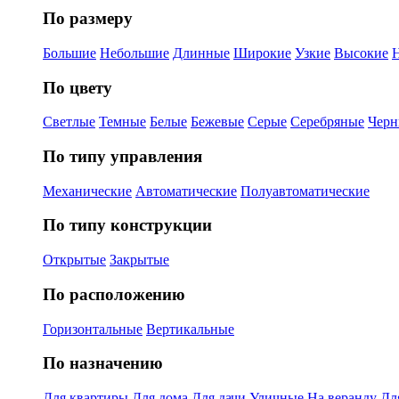
По размеру
Большие
Небольшие
Длинные
Широкие
Узкие
Высокие
По цвету
Светлые
Темные
Белые
Бежевые
Серые
Серебряные
Черн
По типу управления
Механические
Автоматические
Полуавтоматические
По типу конструкции
Открытые
Закрытые
По расположению
Горизонтальные
Вертикальные
По назначению
Для квартиры
Для дома
Для дачи
Уличные
На веранду
Дл