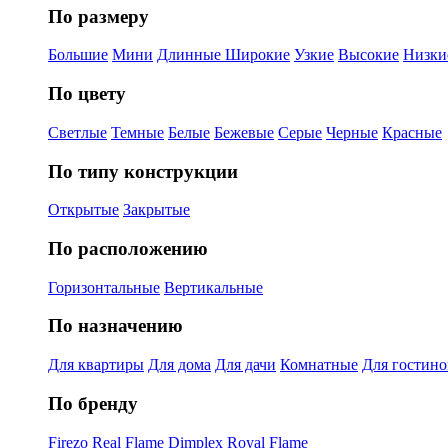
По размеру
Большие
Мини
Длинные
Широкие
Узкие
Высокие
Низки
По цвету
Светлые
Темные
Белые
Бежевые
Серые
Черные
Красные
По типу конструкции
Открытые
Закрытые
По расположению
Горизонтальные
Вертикальные
По назначению
Для квартиры
Для дома
Для дачи
Комнатные
Для гостин
По бренду
Firezo
Real Flame
Dimplex
Royal Flame