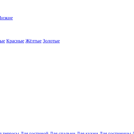
Низкие
ые
Красные
Жёлтые
Золотые
я террасы
Для гостиной
Для спальни
Для кухни
Для гостиницы