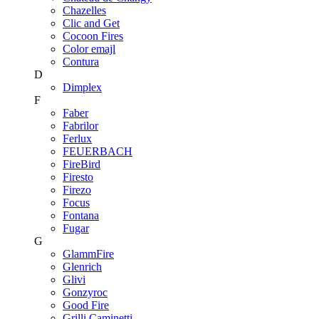
Chazelles
Clic and Get
Cocoon Fires
Color emajl
Contura
D
Dimplex
F
Faber
Fabrilor
Ferlux
FEUERBACH
FireBird
Firesto
Firezo
Focus
Fontana
Fugar
G
GlammFire
Glenrich
Glivi
Gonzyroc
Good Fire
Grilli Caminetti