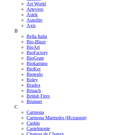
Art World
Artevero
Astek
Autofire
Axis
B
Bella Italia
Bio-Blaze
BioArt
BioFactory
BioGrate
Biokamino
BioKer
Bioteplo
Boley
Bradex
Brisach
British Fires
Brunner
C
Carmona
Carmona Marmoles (Испания)
Cashin
Castelmonte
Chateau de Changy