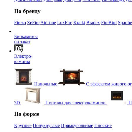
По бренду
Firezo
ZeFire
AirTone
LuxFire
Kratki
Bradex
FireBird
Sparth
Биокамины
на заказ
Электро-
камины
Напольные
С эффектом живого о
3D
Порталы для электрокаминов
П
По форме
Круглые
Полукруглые
Прямоугольные
Плоские