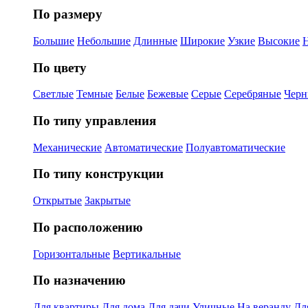
По размеру
Большие
Небольшие
Длинные
Широкие
Узкие
Высокие
По цвету
Светлые
Темные
Белые
Бежевые
Серые
Серебряные
Черн
По типу управления
Механические
Автоматические
Полуавтоматические
По типу конструкции
Открытые
Закрытые
По расположению
Горизонтальные
Вертикальные
По назначению
Для квартиры
Для дома
Для дачи
Уличные
На веранду
Дл