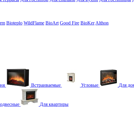
erm
Bioteplo
WildFlame
BioArt
Good Fire
BioKer
Althon
гня
Встраиваемые
Угловые
Для до
одвесные
Для квартиры