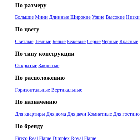
По размеру
Большие
Мини
Длинные
Широкие
Узкие
Высокие
Низки
По цвету
Светлые
Темные
Белые
Бежевые
Серые
Черные
Красные
По типу конструкции
Открытые
Закрытые
По расположению
Горизонтальные
Вертикальные
По назначению
Для квартиры
Для дома
Для дачи
Комнатные
Для гостин
По бренду
Firezo
Real Flame
Dimplex
Royal Flame