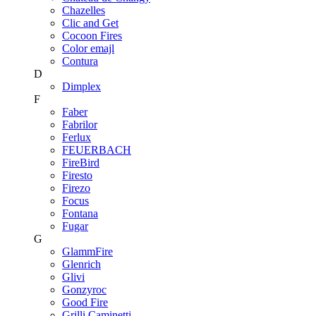
Chazelles
Clic and Get
Cocoon Fires
Color emajl
Contura
D
Dimplex
F
Faber
Fabrilor
Ferlux
FEUERBACH
FireBird
Firesto
Firezo
Focus
Fontana
Fugar
G
GlammFire
Glenrich
Glivi
Gonzyroc
Good Fire
Grilli Caminetti