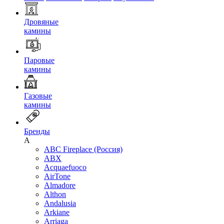
Дровяные
камины
Паровые
камины
Газовые
камины
Бренды
A
ABC Fireplace (Россия)
ABX
Acquaefuoco
AirTone
Almadore
Althon
Andalusia
Arkiane
Arriaga