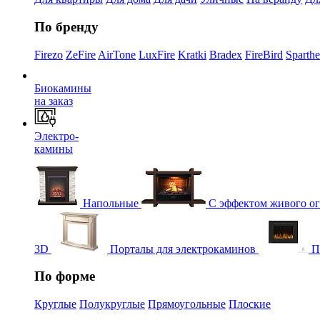
По бренду
Firezo
ZeFire
AirTone
LuxFire
Kratki
Bradex
FireBird
Sparth
Биокамины
на заказ
Электро-
камины
Напольные
С эффектом живого о
3D
Порталы для электрокаминов
П
По форме
Круглые
Полукруглые
Прямоугольные
Плоские