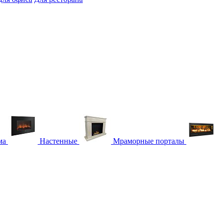
ма
Настенные
Мраморные порталы