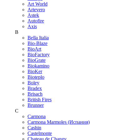
Art World
Artevero
Astek
Autofire
Axis
B
Bella Italia
Bio-Blaze
BioArt
BioFactory
BioGrate
Biokamino
BioKer
Bioteplo
Boley
Bradex
Brisach
British Fires
Brunner
C
Carmona
Carmona Marmoles (Испания)
Cashin
Castelmonte
Chateau de Changy