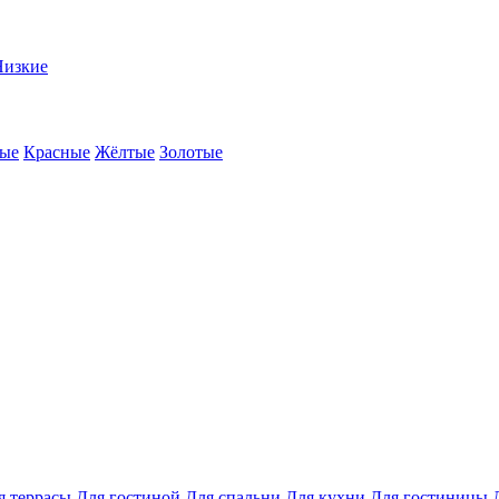
Низкие
ые
Красные
Жёлтые
Золотые
я террасы
Для гостиной
Для спальни
Для кухни
Для гостиницы